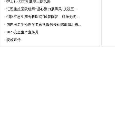
·
护士礼仪竞演 展现天使风采
·
汇恩生殖医院组织“凝心聚力展风采”庆祝五...
·
邵阳汇恩生殖专科医院“试管圆梦，好孕无忧...
·
国内著名生殖医学专家李媛教授莅临邵阳汇恩...
·
2025安全生产宣传月
·
安检宣传